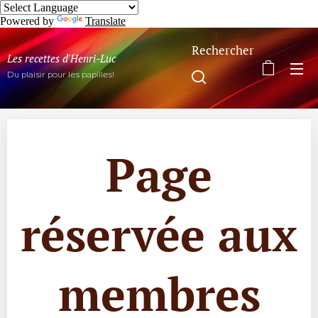
Powered by
Translate
Rechercher
Les recettes d'Henri-Luc
Du plaisir pour les papilles!
Page
réservée aux
membres