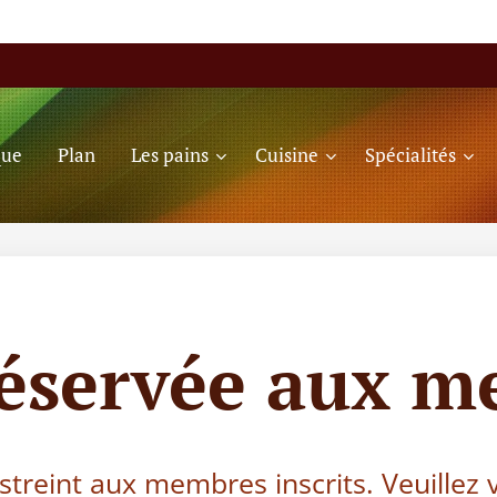
que
Plan
Les pains
Cuisine
Spécialités
réservée aux m
estreint aux membres inscrits. Veuillez