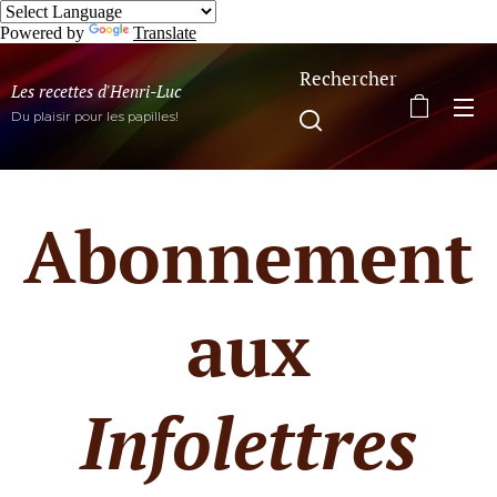
Powered by
Translate
Rechercher
Les recettes d'Henri-Luc
Du plaisir pour les papilles!
Abonnement
aux
Infolettres