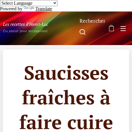
Powered by
Translate
Rechercher
Les recettes d'Henri-Luc
Du plaisir pour les papilles!
Saucisses
fraîches à
faire cuire