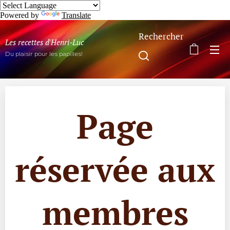
Powered by
Translate
Rechercher
Les recettes d'Henri-Luc
Du plaisir pour les papilles!
Page
réservée aux
membres