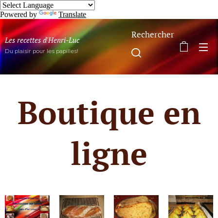
Powered by
Translate
Rechercher
Les recettes d'Henri-Luc
Du plaisir pour les papilles!
Boutique en
ligne