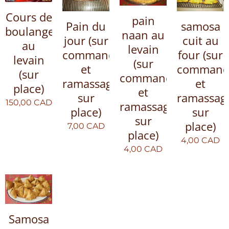
Cours de
pain
Pain du
samosa
boulangerie
naan au
jour (sur
cuit au
au
levain
commande
four (sur
levain
(sur
et
command
(sur
commande
ramassage
et
place)
et
sur
ramassag
150,00
CAD
ramassage
place)
sur
sur
place)
7,00
CAD
place)
4,00
CAD
4,00
CAD
Samosa