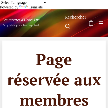
Powered by
Translate
Rechercher
Les recettes d'Henri-Luc
Du plaisir pour les papilles!
Page
réservée aux
membres