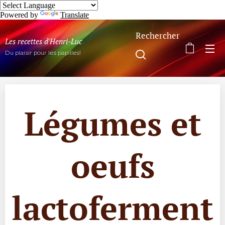
Powered by
Translate
Rechercher
Les recettes d'Henri-Luc
Du plaisir pour les papilles!
Légumes et
oeufs
lactoferment