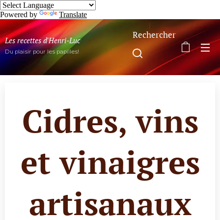
Powered by
Translate
Rechercher
Les recettes d'Henri-Luc
Du plaisir pour les papilles!
Cidres, vins
et vinaigres
artisanaux