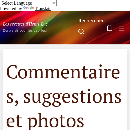
Powered by
Translate
Rechercher
Les recettes d'Henri-Luc
Du plaisir pour les papilles!
Commentaire
s, suggestions
et photos