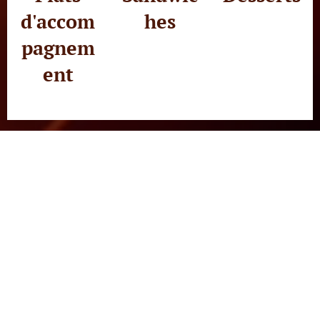
d'accom
hes
pagnem
ent