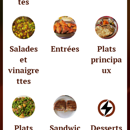
tes
Salades
Entrées
Plats
et
principa
vinaigre
ux
ttes
Plats
Sandwic
Desserts