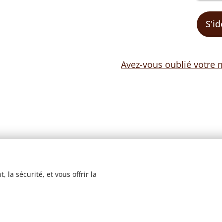
S'id
Avez-vous oublié votre 
 la sécurité, et vous offrir la
© 2023 Les recettes d'Henri-Luc. Tous droits réservés.