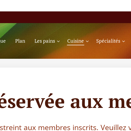
que
Plan
Les pains
Cuisine
Spécialités
réservée aux m
estreint aux membres inscrits. Veuillez