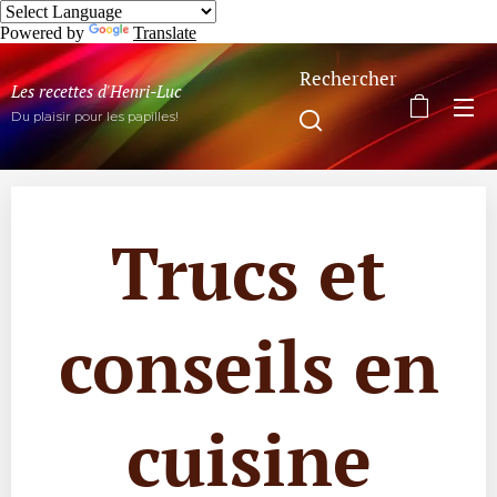
Powered by
Translate
Rechercher
Les recettes d'Henri-Luc
Du plaisir pour les papilles!
Trucs et
conseils en
cuisine