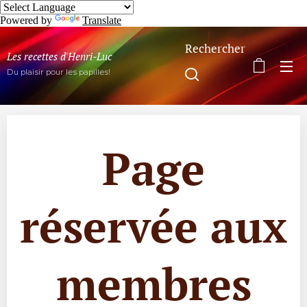
Powered by
Translate
Rechercher
Les recettes d'Henri-Luc
Du plaisir pour les papilles!
Page
réservée aux
membres