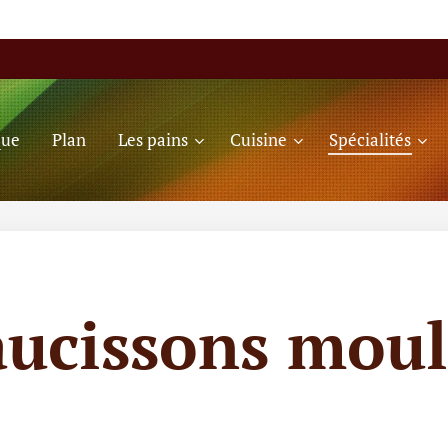
que
Plan
Les pains
Cuisine
Spécialités
aucissons moul