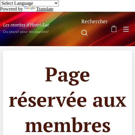
Powered by
Translate
Rechercher
Les recettes d'Henri-Luc
Du plaisir pour les papilles!
Page
réservée aux
membres