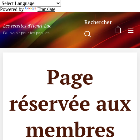
Powered by
Translate
Rechercher
Les recettes d'Henri-Luc
Du plaisir pour les papilles!
Page
réservée aux
membres