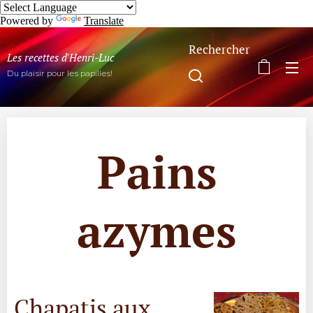
Powered by
Translate
Rechercher
Les recettes d'Henri-Luc
Du plaisir pour les papilles!
Pains
azymes
Chapatis aux