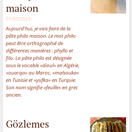
maison
07/03/2023
Aujourd'hui, je vais faire de la
pâte philo maison. Le mot philo
peut être orthographié de
différentes manières : phyllo et
filo. La pâte philo est désignée
sous le vocable
«dioul» en Algérie,
«ouarqa» au Maroc,
«malsouka»
en Tunisie
et
«yufka» en Turquie.
Son nom signifie «feuille» en grec
ancien.
Gözlemes