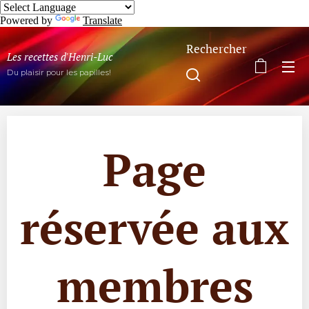
Powered by
Translate
Rechercher
Les recettes d'Henri-Luc
Du plaisir pour les papilles!
Page
réservée aux
membres