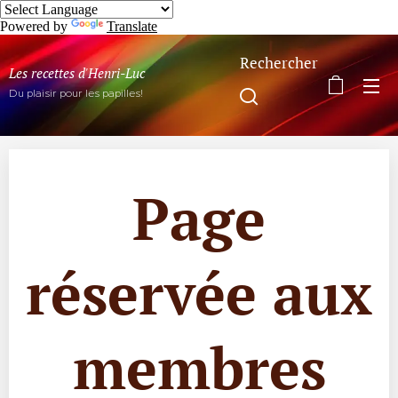
Powered by
Translate
Rechercher
Les recettes d'Henri-Luc
Du plaisir pour les papilles!
Page
réservée aux
membres