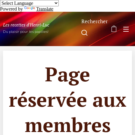
Powered by
Translate
Rechercher
Les recettes d'Henri-Luc
Du plaisir pour les papilles!
Page
réservée aux
membres