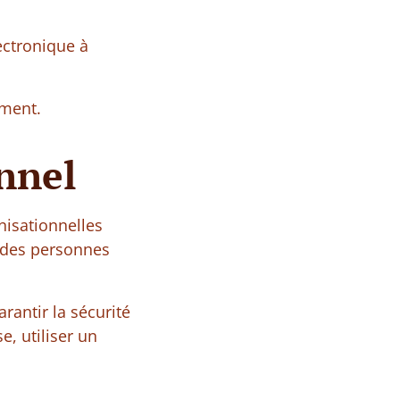
ectronique à
ement.
nnel
nisationnelles
e des personnes
antir la sécurité
, utiliser un