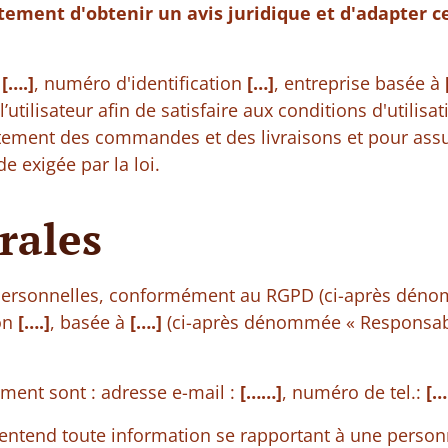
ment d'obtenir un avis juridique et d'adapter c
e
[….]
, numéro d'identification
[…]
, entreprise basée à
ilisateur afin de satisfaire aux conditions d'utilisati
tement des commandes et des livraisons et pour assu
 exigée par la loi.
rales
personnelles, conformément au RGPD (ci-après dén
ion
[….]
, basée à
[….]
(ci-après dénommée « Responsab
ment sont : adresse e-mail :
[……]
, numéro de tel.:
[
 entend toute information se rapportant à une perso