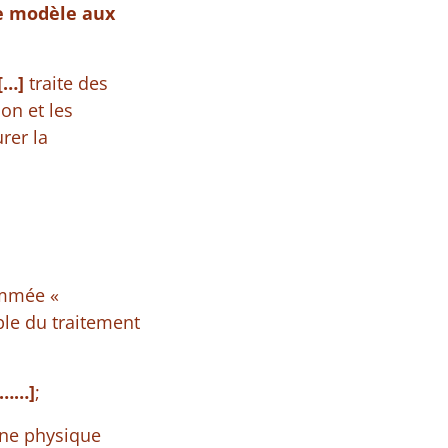
e modèle aux
[…]
traite des
on et les
rer la
ommée «
le du traitement
………]
;
nne physique