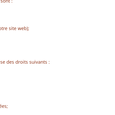
sont :
otre site web);
e des droits suivants :
ées;