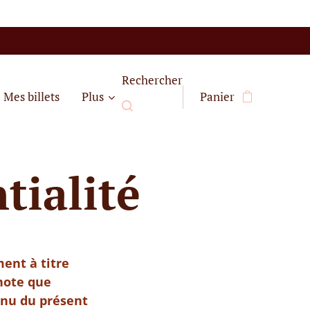
Rechercher
Mes billets
Plus
Panier
tialité
ent à titre
 note que
enu du présent