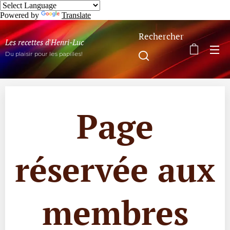
Powered by
Translate
Rechercher
Les recettes d'Henri-Luc
Du plaisir pour les papilles!
Page
réservée aux
membres