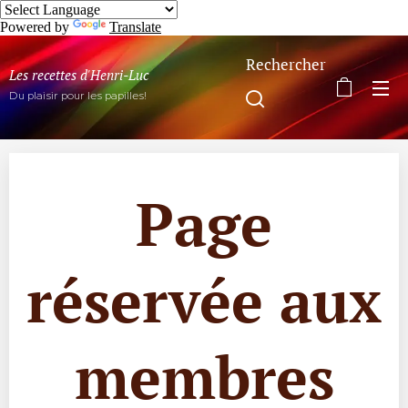
Powered by
Translate
Rechercher
Les recettes d'Henri-Luc
Du plaisir pour les papilles!
Page
réservée aux
membres