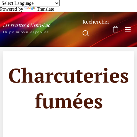
Powered by
Translate
Rechercher
Les recettes d'Henri-Luc
Du plaisir pour les papilles!
Charcuteries
fumées