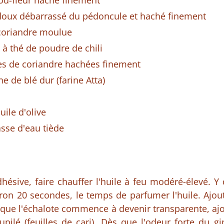
ou-fleur haché finement
 doux débarrassé du pédoncule et haché finement
 coriandre moulue
. à thé de poudre de chili
les de coriandre hachées finement
ne de blé dur (farine Atta)
uile d'olive
asse d'eau tiède
ésive, faire chauffer l'huile à feu modéré-élevé. Y
viron 20 secondes, le temps de parfumer l'huile. Ajout
rsque l'échalote commence à devenir transparente, ajou
loupilé (feuilles de cari). Dès que l'odeur forte d