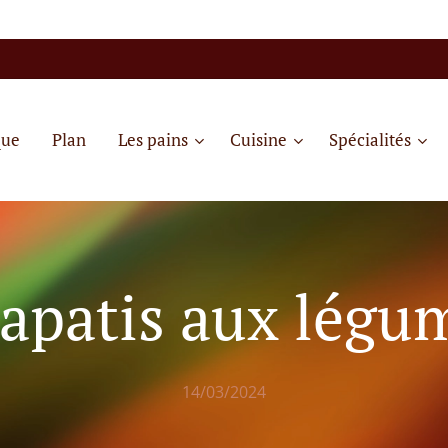
que
Plan
Les pains
Cuisine
Spécialités
apatis aux légu
14/03/2024