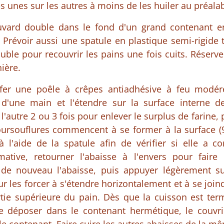
s unes sur les autres à moins de les huiler au préalab
vard double dans le fond d'un grand contenant e
 Prévoir aussi une spatule en plastique semi-rigide 
ble pour recouvrir les pains une fois cuits. Réserver
nière.
ffer une poêle à crêpes antiadhésive à feu modé
d'une main et l'étendre sur la surface interne de
l'autre 2 ou 3 fois pour enlever le surplus de farine,
ursouflures commencent à se former à la surface (
à l'aide de la spatule afin de vérifier si elle a
rmative, retourner l'abaisse à l'envers pour faire 
 de nouveau l'abaisse, puis appuyer légèrement su
ur les forcer à s'étendre horizontalement et à se joi
rtie supérieure du pain. Dès que la cuisson est term
 le déposer dans le contenant hermétique, le couv