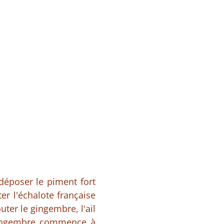
 déposer le piment fort
er l'échalote française
ter le gingembre, l'ail
u gingembre commence à