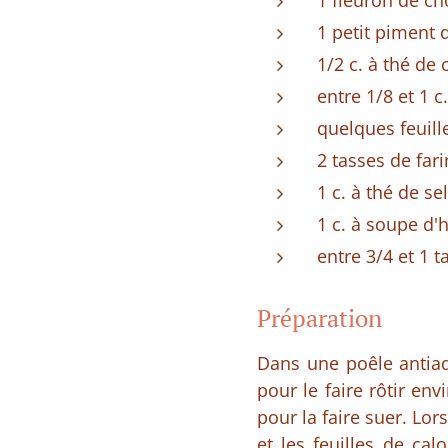
1 fleuron de ch
1 petit piment
1/2 c. à thé de
entre 1/8 et 1 c
quelques feuil
2 tasses de fari
1 c. à thé de sel
1 c. à soupe d'h
entre 3/4 et 1 t
Préparation
Dans une poêle antiadh
pour le faire rôtir en
pour la faire suer. Lo
et les feuilles de ca