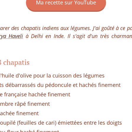
Ma recette sur YouTube
parer des chapatis indiens aux légumes. J'ai goûté à ce p
ya Haveli
à Delhi en Inde. Il s'agit d'un très charma
8 chapatis
d'huile d'olive pour la cuisson des légumes
rts débarrassés du pédoncule et hachés finement
te française hachée finement
embre râpé finement
hachée finement
loupilé (feuilles de cari) émiettées entre les doigts