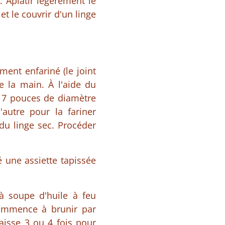
. Aplatir légèrement le
t le couvrir d'un linge
ment enfariné (le joint
e la main. À l'aide du
n 7 pouces de diamètre
'autre pour la fariner
 du linge sec. Procéder
é une assiette tapissée
à soupe d'huile à feu
commence à brunir par
baisse 3 ou 4 fois pour