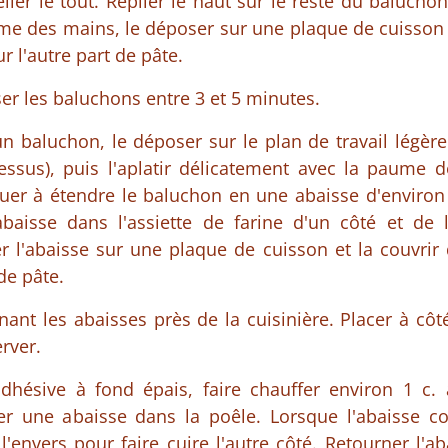
ller le tout. Replier le haut sur le reste du baluchon
e des mains, le déposer sur une plaque de cuisson e
r l'autre part de pâte.
ser les baluchons entre 3 et 5 minutes.
 baluchon, le déposer sur le plan de travail légère
ssus), puis l'aplatir délicatement avec la paume d
nuer à étendre le baluchon en une abaisse d'enviro
abaisse dans l'assiette de farine d'un côté et de l
r l'abaisse sur une plaque de cuisson et la couvrir
 de pâte.
enant les abaisses près de la cuisinière. Placer à côt
rver.
dhésive à fond épais, faire chauffer environ 1 c. 
er une abaisse dans la poêle. Lorsque l'abaisse 
 l'envers pour faire cuire l'autre côté. Retourner l'a