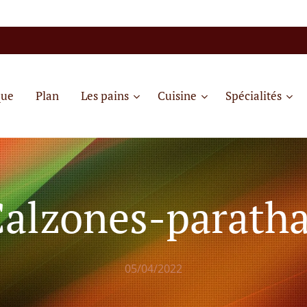
que
Plan
Les pains
Cuisine
Spécialités
alzones-parath
05/04/2022