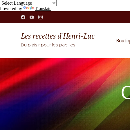
Powered by
Translate
Les recettes d'Henri-Luc
Bouti
Du plaisir pour les papilles!
C