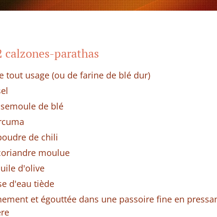
2 calzones-parathas
e tout usage (ou de farine de blé dur)
sel
 semoule de blé
urcuma
poudre de chili
 coriandre moulue
uile d'olive
se d'eau tiède
nement et égouttée dans une passoire fine en pressant
ère