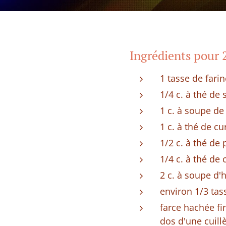
Ingrédients pour 
1 tasse de farin
1/4 c. à thé de 
1 c. à soupe de
1 c. à thé de c
1/2 c. à thé de 
1/4 c. à thé de
2 c. à soupe d'h
environ 1/3 tas
farce hachée fi
dos d'une cuill