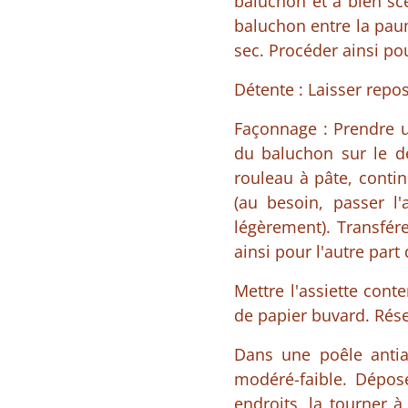
baluchon et à bien sce
baluchon entre la paum
sec. Procéder ainsi pou
Détente : Laisser repo
Façonnage : Prendre un
du baluchon sur le de
rouleau à pâte, conti
(au besoin, passer l'
légèrement). Transfére
ainsi pour l'autre part
Mettre l'assiette cont
de papier buvard. Rése
Dans une poêle antia
modéré-faible. Dépos
endroits, la tourner à