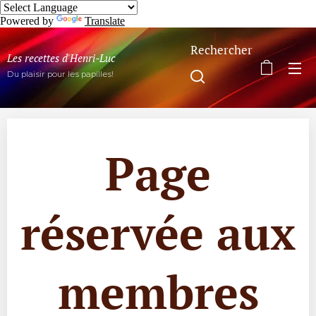
Powered by
Translate
Rechercher
Les recettes d'Henri-Luc
Du plaisir pour les papilles!
Page
réservée aux
membres