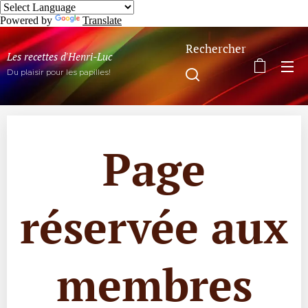
Powered by
Translate
Rechercher
Les recettes d'Henri-Luc
Du plaisir pour les papilles!
Page
réservée aux
membres