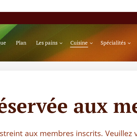
que
Plan
Les pains
Cuisine
Spécialités
réservée aux m
estreint aux membres inscrits. Veuillez