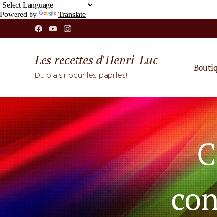
Powered by
Translate
Les recettes d'Henri-Luc
Bouti
Du plaisir pour les papilles!
C
con