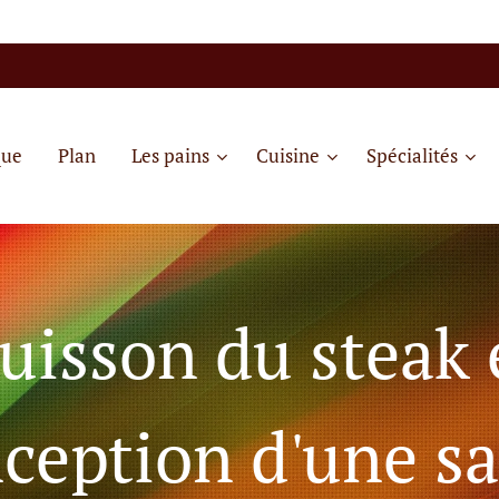
que
Plan
Les pains
Cuisine
Spécialités
uisson du steak 
ception d'une s