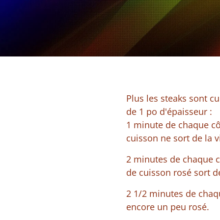
Plus les steaks sont cu
de 1 po d'épaisseur :
1 minute de chaque cô
cuisson ne sort de la v
2 minutes de chaque cô
de cuisson rosé sort de
2 1/2 minutes de chaqu
encore un peu rosé.