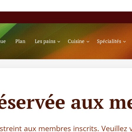
que
Plan
Les pains
Cuisine
Spécialités
réservée aux m
estreint aux membres inscrits. Veuillez