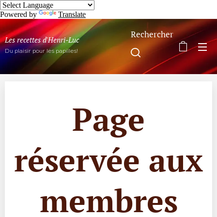
Powered by
Translate
Rechercher
Les recettes d'Henri-Luc
Du plaisir pour les papilles!
Page
réservée aux
membres