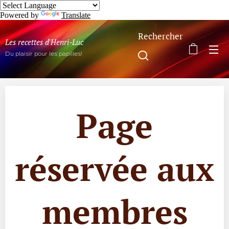
Powered by
Translate
Rechercher
Les recettes d'Henri-Luc
Du plaisir pour les papilles!
Page
réservée aux
membres