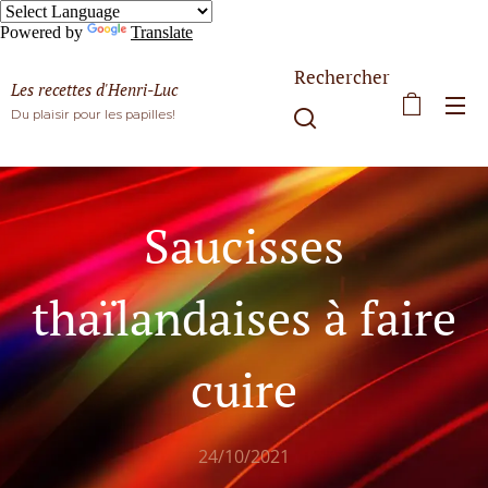
Powered by
Translate
Rechercher
Les recettes d'Henri-Luc
Du plaisir pour les papilles!
Saucisses
thaïlandaises à faire
cuire
24/10/2021