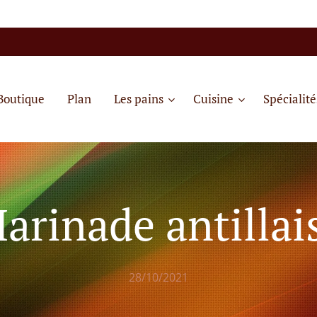
Boutique
Plan
Les pains
Cuisine
Spécialité
arinade antillai
28/10/2021