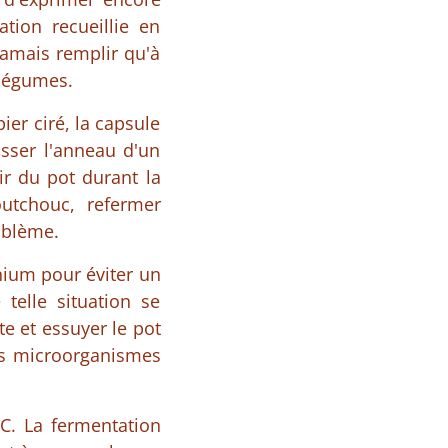
tion recueillie en
jamais remplir qu'à
 légumes.
er ciré, la capsule
isser l'anneau d'un
ir du pot durant la
utchouc, refermer
oblème.
nium pour éviter un
telle situation se
te et essuyer le pot
des microorganismes
°C. La fermentation