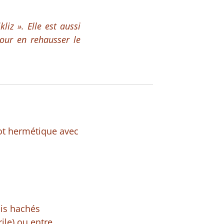
iz ». Elle est aussi
our en rehausser le
pot hermétique avec
uis hachés
ile) ou entre