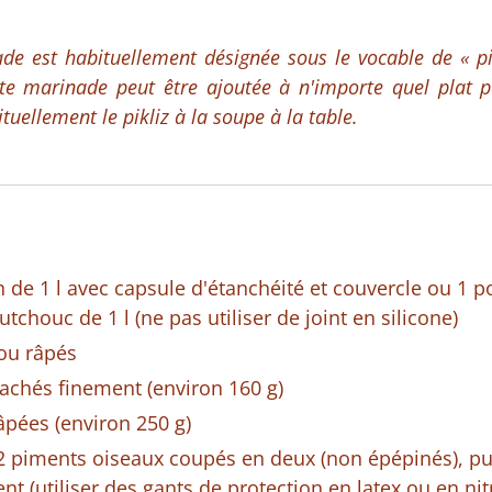
de est habituellement désignée sous le vocable de « pikl
tte marinade peut être ajoutée à n'importe quel plat p
tuellement le pikliz à la soupe à la table.
 de 1 l avec capsule d'étanchéité et couvercle ou 1 
utchouc de 1 l (ne pas utiliser de joint en silicone)
ou râpés
achés finement (environ 160 g)
âpées (environ 250 g)
12 piments oiseaux coupés en deux (non épépinés), p
t (utiliser des gants de protection en latex ou en nitr