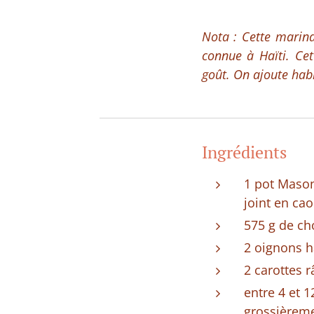
Nota : Cette marina
connue à Haïti. Ce
goût. On ajoute habi
Ingrédients
1 pot Mason
joint en cao
575 g de ch
2 oignons h
2 carottes r
entre 4 et 
grossièremen