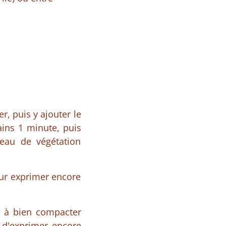
r, puis y ajouter le
ains 1 minute, puis
eau de végétation
our exprimer encore
t à bien compacter
t d'exprimer encore