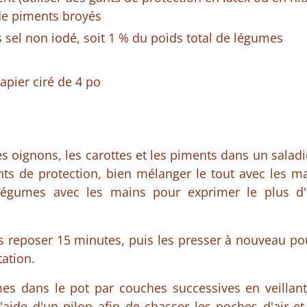
 de piments broyés
s sel non iodé, soit 1 % du poids total de légumes
apier ciré de 4 po
s oignons, les carottes et les piments dans un saladie
nts de protection, bien mélanger le tout avec les m
 légumes avec les mains pour exprimer le plus d'
s reposer 15 minutes, puis les presser à nouveau p
ation.
es dans le pot par couches successives en veillan
aide d'un pilon afin de chasser les poches d'air e