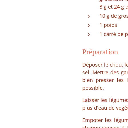
8 g et 24 g
10 g de gro
1 poids
1 carré de p
Préparation
Déposer le chou, le
sel. Mettre des ga
bien presser les
possible.
Laisser les légume
plus d'eau de végét
Empoter les légum
chaque couche à l'