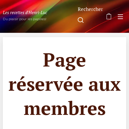
Rechercher
Les recettes d'Henri-Luc
Du plaisir pour les papilles!
Page
réservée aux
membres