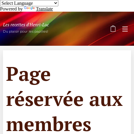
Powered by
Translate
Les recettes d'Henri-Luc
Du plaisir pour les papilles!
Page
réservée aux
membres