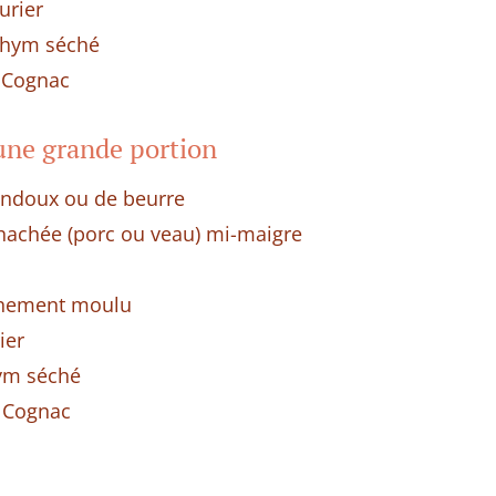
aurier
 thym séché
e Cognac
une grande portion
aindoux ou de beurre
 hachée (porc ou veau) mi-maigre
îchement moulu
ier
hym séché
e Cognac