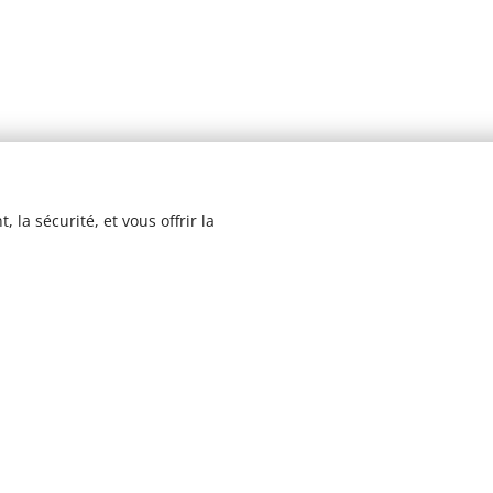
 la sécurité, et vous offrir la
© 2023 Les recettes d'Henri-Luc. Tous droits réservés.
Cookies