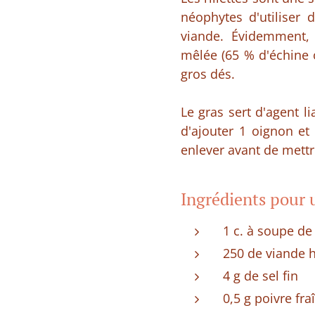
néophytes d'utiliser 
viande. Évidemment,
mêlée (65 % d'échine 
gros dés.
Le gras sert d'agent l
d'ajouter 1 oignon et 
enlever avant de mettr
Ingrédients pour 
1 c. à soupe de
250 de viande 
4 g de sel fin
0,5 g poivre f