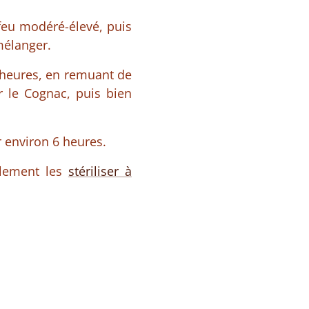
 feu modéré-élevé, puis
 mélanger.
2 heures, en remuant de
r le Cognac, puis bien
r environ 6 heures.
blement les
stériliser à