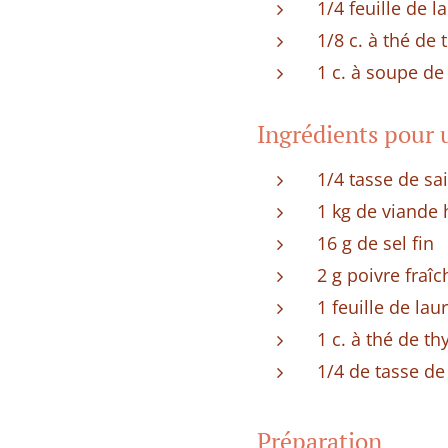
1/4 feuille de l
1/8 c. à thé de
1 c. à soupe d
Ingrédients pour 
1/4 tasse de s
1 kg de viande
16 g de sel fin
2 g poivre fra
1 feuille de laur
1 c. à thé de t
1/4 de tasse d
Préparation