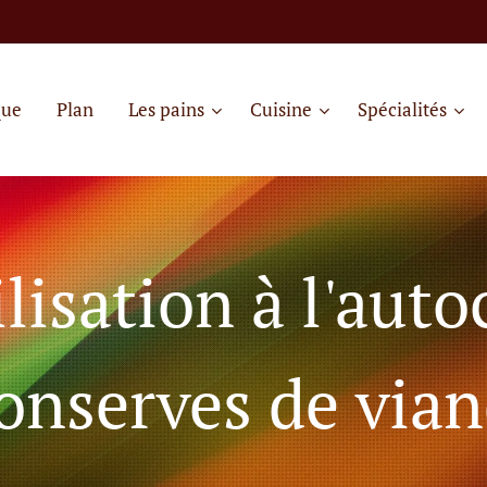
que
Plan
Les pains
Cuisine
Spécialités
ilisation à l'auto
onserves de via