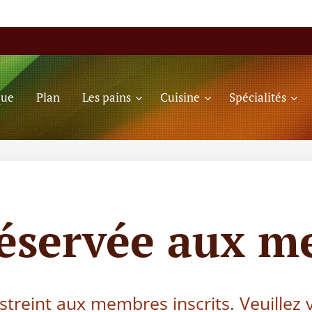
que
Plan
Les pains
Cuisine
Spécialités
réservée aux m
estreint aux membres inscrits. Veuillez