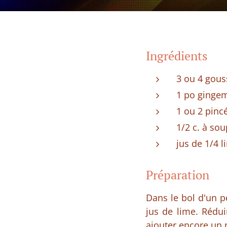
Ingrédients
3 ou 4 gous
1 po gingem
1 ou 2 pinc
1/2 c. à so
jus de 1/4 l
Préparation
Dans le bol d'un pe
jus de lime. Rédui
ajouter encore un 