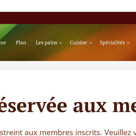
que
Plan
Les pains
Cuisine
Spécialités
réservée aux m
estreint aux membres inscrits. Veuillez