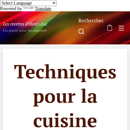
Powered by
Translate
Rechercher
Les recettes d'Henri-Luc
Du plaisir pour les papilles!
Techniques
pour la
cuisine