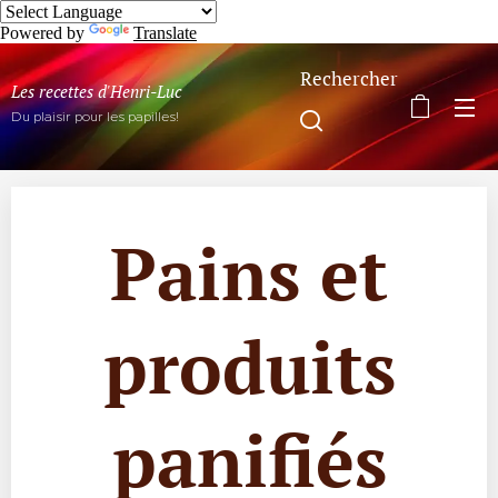
Powered by
Translate
Rechercher
Les recettes d'Henri-Luc
Du plaisir pour les papilles!
Pains et
produits
panifiés