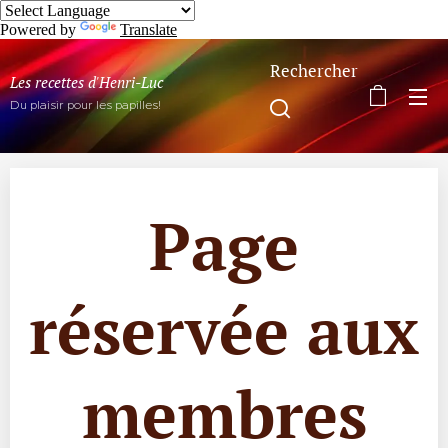
Powered by
Translate
Rechercher
Les recettes d'Henri-Luc
Du plaisir pour les papilles!
Page
réservée aux
membres