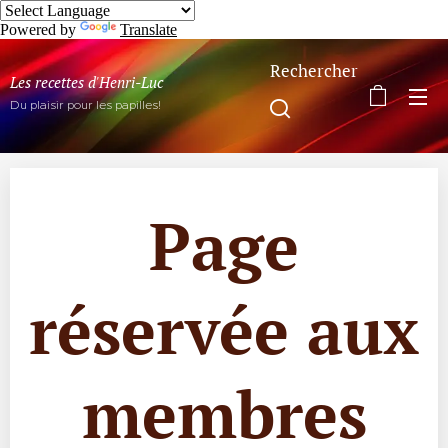
Powered by
Translate
Rechercher
Les recettes d'Henri-Luc
Du plaisir pour les papilles!
Page
réservée aux
membres