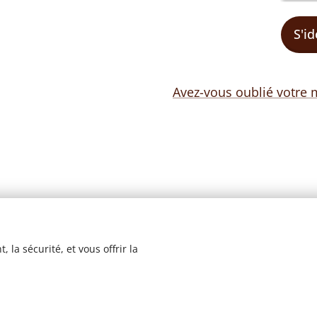
S'id
Avez-vous oublié votre 
 la sécurité, et vous offrir la
© 2023 Les recettes d'Henri-Luc. Tous droits réservés.