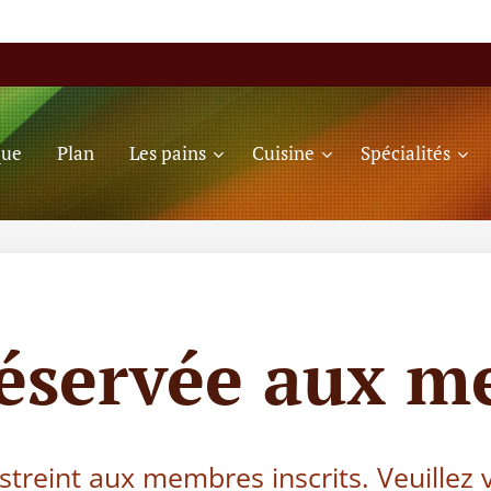
que
Plan
Les pains
Cuisine
Spécialités
réservée aux m
estreint aux membres inscrits. Veuillez