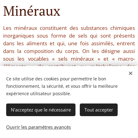
Minéraux
Les minéraux constituent des substances chimiques
inorganiques sous forme de sels qui sont présents
dans les aliments et qui, une fois assimilés, entrent
dans la composition du corps. On les désigne aussi
sous les vocables « sels minéraux » et « macro-
éléments ». Ils contribuent au métabolisme des
glucides, des lipides et des protéines ainsi qu'à la
Ce site utilise des cookies pour permettre le bon
formation du squelette et au bon fonctionnement du
fonctionnement, la sécurité, et vous offrir la meilleure
système nerveux et des muscles. Les besoins en
expérience utilisateur possible.
minéraux sont considérables, car une certaine quantité
est éliminée quotidiennement par les intestins et les
N'acceptez que le nécessaire
Tout accepter
reins.
Les minéraux agissent en association étroite les uns
Ouvrir les paramètres avancés
avec les autres. Lorsqu'il y a une carence de l'un ou