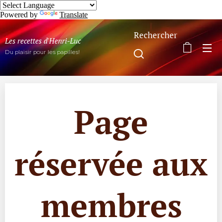
Powered by
Translate
Rechercher
Les recettes d'Henri-Luc
Du plaisir pour les papilles!
Page
réservée aux
membres